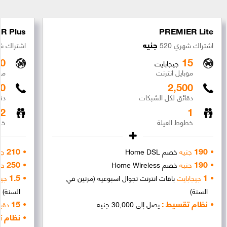
R Plus
PREMIER Lite
جنيه
اشتراك شهري 520
اشتراك شهر
20
15
جيجابايت
موبايل انترنت
مو
00
2,500
دقائق لكل الشبكات
دق
2
1
خطوط العيلة
خط
210
190
جنيه
خصم Home DSL
جن
250
190
جنيه
خصم Home Wireless
جن
1.5
1
جيجابايت
باقات انترنت تجوال اسبوعيه (مرتين في
جيج
السنة)
السنة)
نظام تقسيط :
15
يصل إلى 30,000 جنيه
دقي
نظام ت