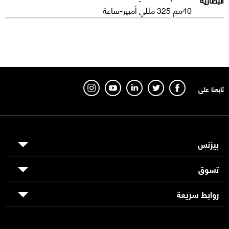
40مم 325 مللي أمبير-ساعة
تابعنا على
بيزنس
تسوق
روابط سريعة