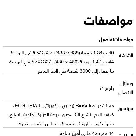
مواصفات
مواصفات
تفاصيل
40مم1.34 بوصة (438 × 438)، 327 نقطة في البوصة
الشاشة
44مم 1.47 بوصة (480 × 480)، 327 نقطة في البوصة
ما يصل إلى 3000 شمعة في المتر المربع
وسائل
بلوتوث
الاتصال
مستشعر BioActive (بصري + كهربائي + BIA)، ECG،
سينسور
ضغط الدم، تشبع الأكسجين، درجة الحرارة الجلدية، تسارع،
جيروسكوب، بارومتر، بوصلة، حساس الضوء، وغيرها
44 مم 435 مللي أمبير-ساعة
البطارية