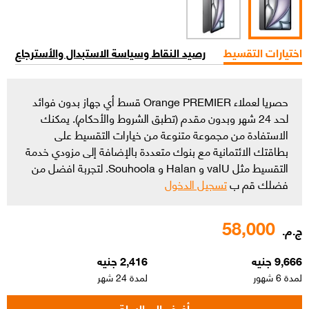
اختيارات التقسيط
رصيد النقاط وسياسة الاستبدال والأسترجاع
حصريا لعملاء Orange PREMIER قسط أي جهاز بدون فوائد
لحد 24 شهر وبدون مقدم (تطبق الشروط والأحكام). يمكنك
الاستفادة من مجموعة متنوعة من خيارات التقسيط على
بطاقتك الائتمانية مع بنوك متعددة بالإضافة إلى مزودي خدمة
التقسيط مثل valU و Halan و Souhoola. لتجربة افضل من
فضلك قم ب
تسجيل الدخول
58,000
ج.م.
9,666 جنيه
2,416 جنيه
لمدة 6 شهور
لمدة 24 شهر