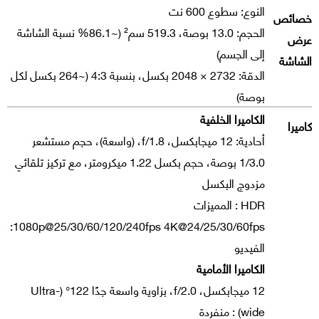
النوع: سطوع 600 نت
خصائص
الحجم: 13.0 بوصة، 519.3 سم² (~86.1% نسبة الشاشة
عرض
إلى الجسم)
الشاشة
الدقة: ‎2048 × 2732‎ بكسل، بنسبة 4:3 (~264 بكسل لكل
بوصة)
الكاميرا الخلفية
كاميرا
أحادية: 12 ميجابكسل، f/1.8، (واسعة)، حجم مستشعر
1/3.0 بوصة، حجم بكسل 1.22 ميكرومتر، مع تركيز تلقائي
مزدوج البكسل
HDR : المميزات
4K@24/25/30/60fps ‏1080p@25/30/60/120/240fps:
الفيديو
الكاميرا الأمامية
12 ميجابكسل، f/2.0، بزاوية واسعة جدًا 122° (Ultra-
wide) : منفردة